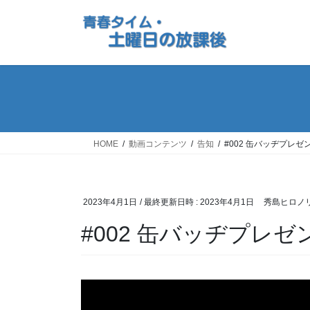
コ
ナ
ン
ビ
テ
ゲ
ン
ー
ツ
シ
へ
ョ
ス
ン
キ
に
ッ
移
HOME
動画コンテンツ
告知
#002 缶バッヂプレゼ
プ
動
2023年4月1日
/ 最終更新日時 :
2023年4月1日
秀島ヒロノ
#002 缶バッヂプレゼ